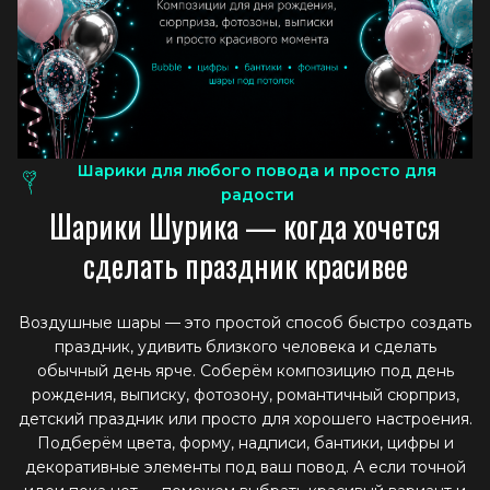
Шарики для любого повода и просто для
радости
Ш
а
р
и
к
и
Ш
у
р
и
к
а
—
к
о
г
д
а
х
о
ч
е
т
с
я
с
д
е
л
а
т
ь
п
р
а
з
д
н
и
к
к
р
а
с
и
в
е
е
Воздушные шары — это простой способ быстро создать
праздник, удивить близкого человека и сделать
обычный день ярче. Соберём композицию под день
рождения, выписку, фотозону, романтичный сюрприз,
детский праздник или просто для хорошего настроения.
Подберём цвета, форму, надписи, бантики, цифры и
декоративные элементы под ваш повод. А если точной