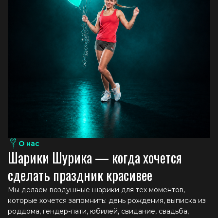
О нас
Ш
а
р
и
к
и
Ш
у
р
и
к
а
—
к
о
г
д
а
х
о
ч
е
т
с
я
с
д
е
л
а
т
ь
п
р
а
з
д
н
и
к
к
р
а
с
и
в
е
е
Мы делаем воздушные шарики для тех моментов,
которые хочется запомнить: день рождения, выписка из
роддома, гендер-пати, юбилей, свидание, свадьба,