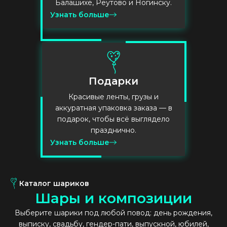
Балашихе, Реутово и Ногинску.
Узнать больше
Подарки
Красивые ленты, грузы и
аккуратная упаковка заказа — в
подарок, чтобы всё выглядело
празднично.
Узнать больше
Каталог шариков
Ш
а
р
ы
и
к
о
м
п
о
з
и
ц
и
и
Выберите шарики под любой повод: день рождения,
выписку, свадьбу, гендер-пати, выпускной, юбилей,