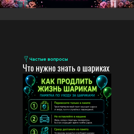
Частые вопросы
Ч
т
о
н
у
ж
н
о
з
н
а
т
ь
о
ш
а
р
и
к
а
х