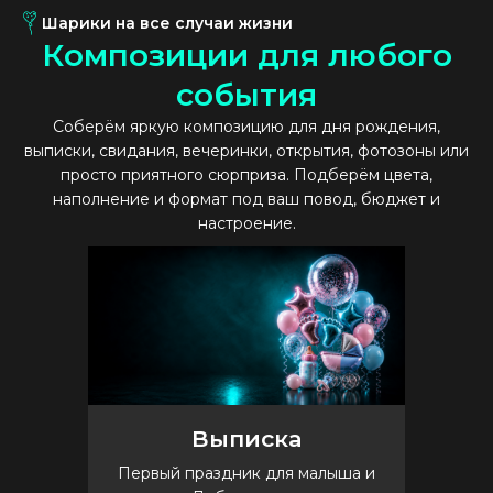
Шарики на все случаи жизни
К
о
м
п
о
з
и
ц
и
и
д
л
я
л
ю
б
о
г
о
с
о
б
ы
т
и
я
Соберём яркую композицию для дня рождения,
выписки, свидания, вечеринки, открытия, фотозоны или
просто приятного сюрприза. Подберём цвета,
наполнение и формат под ваш повод, бюджет и
настроение.
Выписка
Первый праздник для малыша и