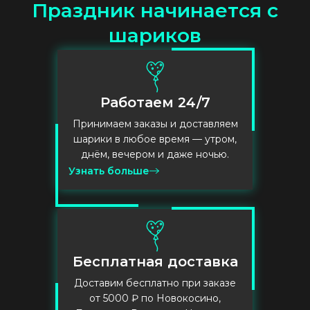
П
р
а
з
д
н
и
к
н
а
ч
и
н
а
е
т
с
я
с
ш
а
р
и
к
о
в
Работаем 24/7
Принимаем заказы и доставляем
шарики в любое время — утром,
днём, вечером и даже ночью.
Узнать больше
Бесплатная доставка
Доставим бесплатно при заказе
от 5000 ₽ по Новокосино,