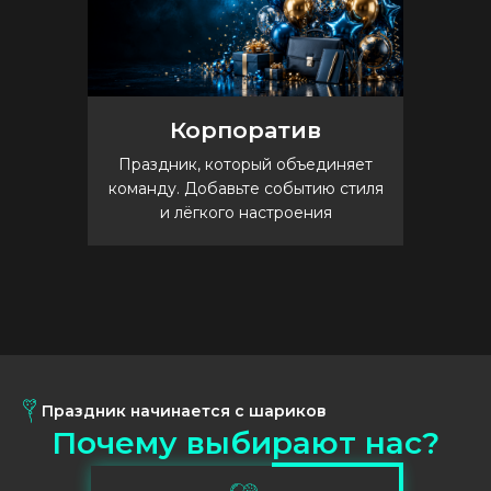
Корпоратив
Праздник, который объединяет
команду. Добавьте событию стиля
и лёгкого настроения
Праздник начинается с шариков
П
о
ч
е
м
у
в
ы
б
и
р
а
ю
т
н
а
с
?