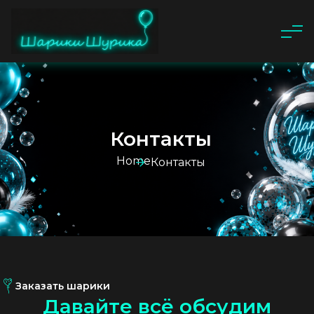
Контакты
Home
Контакты
Заказать шарики
Д
а
в
а
й
т
е
в
с
ё
о
б
с
у
д
и
м