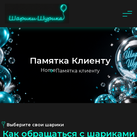
Памятка Клиенту
Home
Памятка клиенту
Выберите свои шарики
К
а
к
о
б
р
а
щ
а
т
ь
с
я
с
ш
а
р
и
к
а
м
и