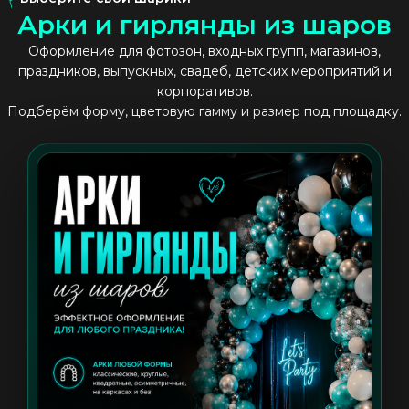
А
р
к
и
и
г
и
р
л
я
н
д
ы
и
з
ш
а
р
о
в
Оформление для фотозон, входных групп, магазинов,
праздников, выпускных, свадеб, детских мероприятий и
корпоративов.
Подберём форму, цветовую гамму и размер под площадку.