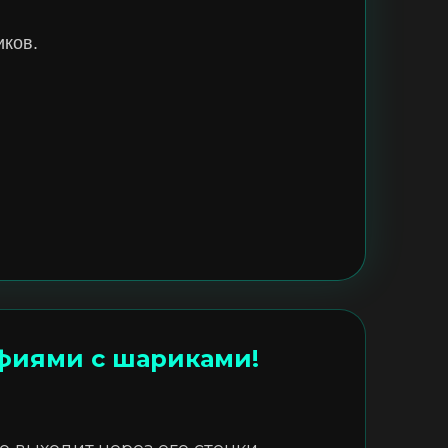
иков.
фиями с шариками!