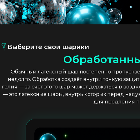
Выберите свои шарики
О
б
р
а
б
о
т
а
н
н
Обычный латексный шар постепенно пропускает 
недолго. Обработка создаёт внутри тонкую защит
гелия — за счёт этого шар может держаться в возд
— это латексные шары, внутрь которых перед над
для продления п