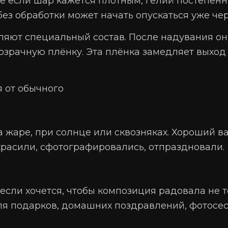
 если шар кажется плотным, гелий постепенно
з обработки может начать опускаться уже чер
ляют специальный состав. После надувания он
озрачную плёнку. Эта плёнка замедляет выход 
 от обычного
а жаре, при солнце или сквозняках. Хороший в
красили, сфотографировались, отпраздновали.
если хочется, чтобы композиция радовала не т
ля подарков, домашних поздравлений, фотосес