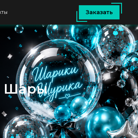
Заказать
кты
е Шары