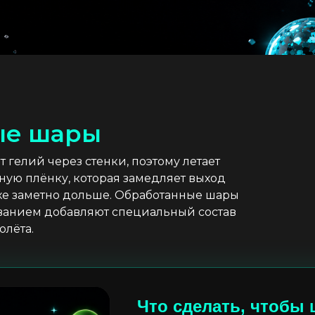
ы
е
ш
а
р
ы
гелий через стенки, поэтому летает
ную плёнку, которая замедляет выход
ухе заметно дольше. Обработанные шары
уванием добавляют специальный состав
олёта.
Что сделать, чтобы