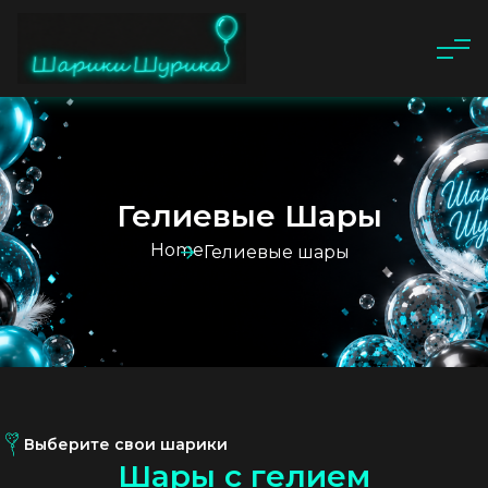
Гелиевые Шары
Home
Гелиевые шары
Выберите свои шарики
Ш
а
р
ы
с
г
е
л
и
е
м