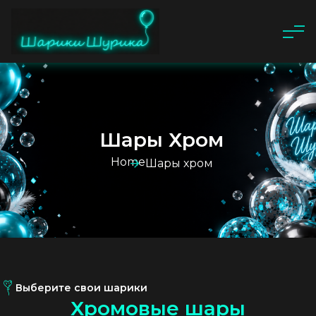
Шары Хром
Home
Шары хром
Выберите свои шарики
Х
р
о
м
о
в
ы
е
ш
а
р
ы